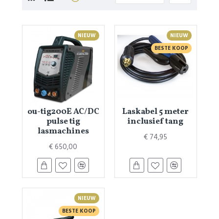
NIEUW
NIEUW
BESTE KOOP
ou-tig200E AC/DC
Laskabel 5 meter
pulse tig
inclusief tang
lasmachines
€ 74,95
€ 650,00
NIEUW
BESTE KOOP