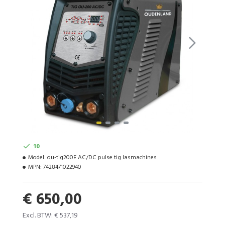
10
Model:
ou-tig200E AC/DC pulse tig lasmachines
MPN:
7428471022940
€ 650,00
Excl. BTW: € 537,19