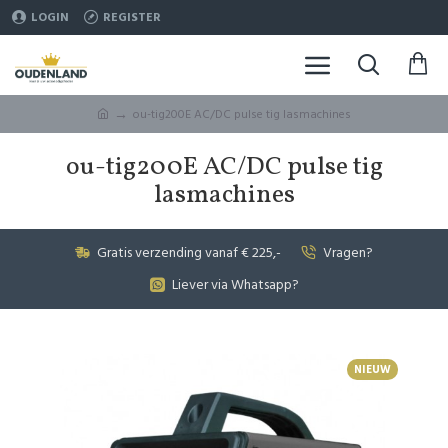
LOGIN
REGISTER
ou-tig200E AC/DC pulse tig lasmachines
ou-tig200E AC/DC pulse tig
lasmachines
Gratis verzending vanaf € 225,-
Vragen?
Liever via Whatsapp?
NIEUW