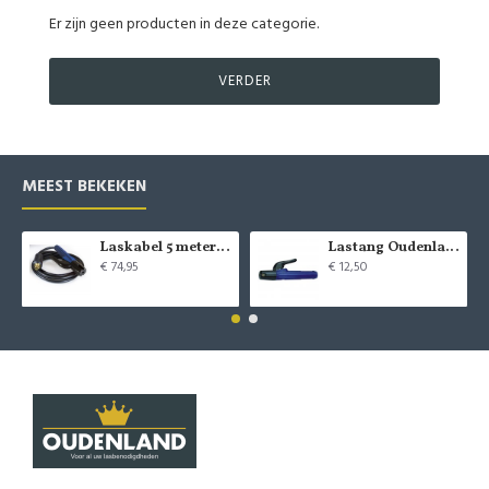
inclusief het
Er zijn geen producten in deze categorie.
AquaCube
VERDER
Standalone
Watersysteem
MEEST BEKEKEN
Laskabel 5 meter inclusief tang
Lastang Oudenland
€ 74,95
€ 12,50