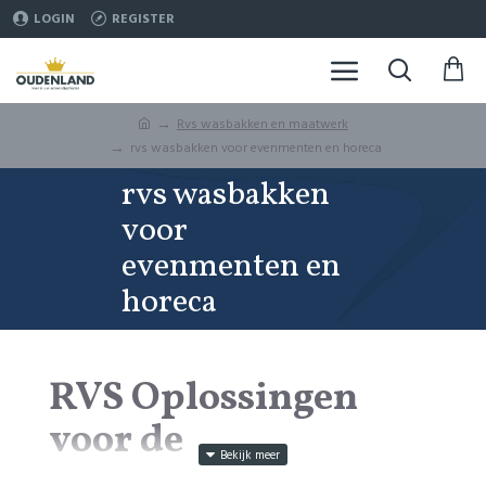
LOGIN
REGISTER
Rvs wasbakken en maatwerk
rvs wasbakken voor evenmenten en horeca
rvs wasbakken
voor
evenmenten en
horeca
RVS Oplossingen
voor de
Eventbranche –