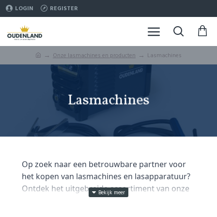
LOGIN
REGISTER
Onze lasmachines en producten
Lasmachines
Lasmachines
Op zoek naar een betrouwbare partner voor
het kopen van lasmachines en lasapparatuur?
Ontdek het uitgebreide assortiment van onze
winkel! Of je nu een ervaren lasser bent of net
begint, wij hebben de perfecte oplossingen