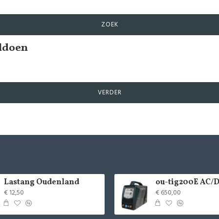
ZOEK
oldoen
VERDER
Lastang Oudenland
€ 12,50
€ 650,00