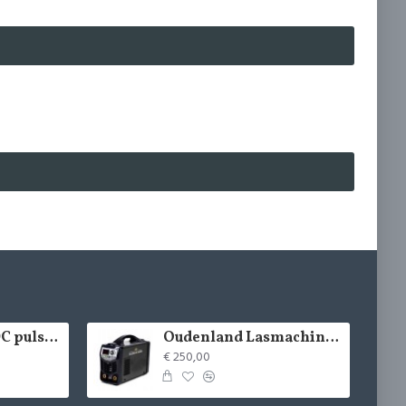
ou-tig200E AC/DC pulse tig lasmachines
Oudenland Lasmachine Ou-250Arc
€ 250,00